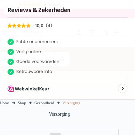
×
Dutch
4
Reviews
10
Ga
naar
de
Winkelwagen
inhoud
Geen
resultaten
Home
Shop
Gezondheid
Verzorging
Verzorging