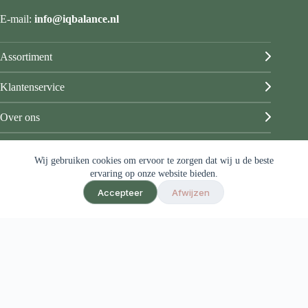
E-mail:
info@iqbalance.nl
Assortiment
Klantenservice
Over ons
Mijn account
Wij gebruiken cookies om ervoor te zorgen dat wij u de beste
© IQ Balance
ervaring op onze website bieden.
Algemene voorwaarden
Accepteer
Afwijzen
Privacy & disclaimer
Sitemap
Ontwerp & sitebeheer door
ForYou B.V.
in samenwerking met
Best4u
Afbeeldingen onder licentie van Shutterstock.com
Herroeping van contract
De waardering van www.iqbalance.net bij
WebwinkelKeur