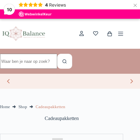
×
Dutch
4
Reviews
10
Ga
naar
de
Winkelwagen
inhoud
Geen
resultaten
Home
Shop
Cadeaupakketten
Cadeaupakketten