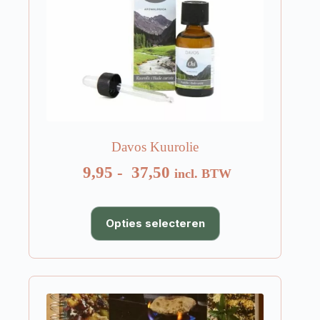
Davos Kuurolie
Prijsklasse:
9,95
-
37,50
incl. BTW
€ 9,95
tot
Dit
Opties selecteren
product
€ 37,50
heeft
meerdere
variaties.
Deze
optie
kan
gekozen