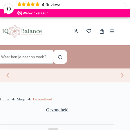
×
Dutch
4
Reviews
10
Ga
naar
de
Winkelwagen
inhoud
Geen
resultaten
Home
Shop
Gezondheid
Gezondheid