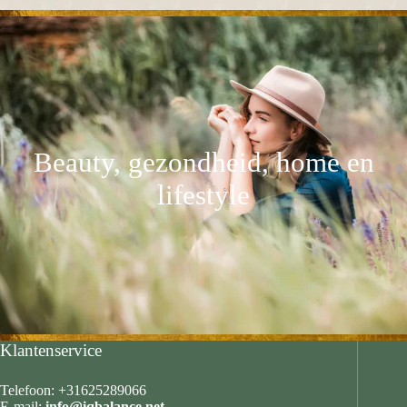
Beauty, gezondheid, home en
lifestyle
Klantenservice
Telefoon: +31625289066
E-mail:
info@iqbalance.net