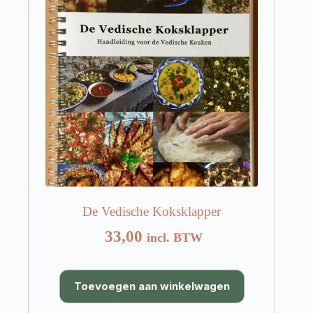
worden
op
de
productpagina
De Vedische Koksklapper
33,00
incl. BTW
Toevoegen aan winkelwagen