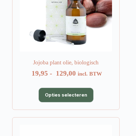
Jojoba plant olie, biologisch
Prijsklasse:
19,95
-
129,00
incl. BTW
€ 19,95
tot
Dit
Opties selecteren
product
€ 129,00
heeft
meerdere
variaties.
Deze
optie
kan
gekozen