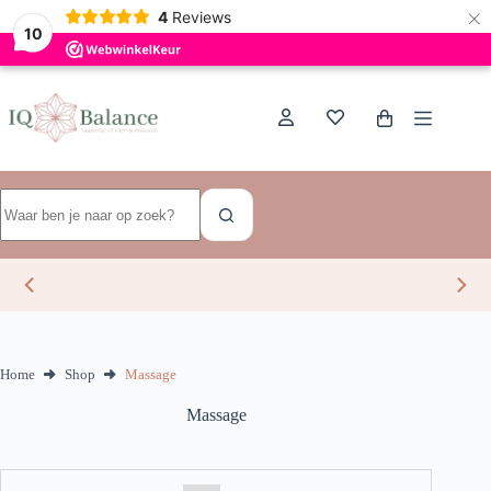
×
Dutch
4
Reviews
10
Ga
naar
de
Winkelwagen
inhoud
Geen
resultaten
Home
Shop
Massage
Massage