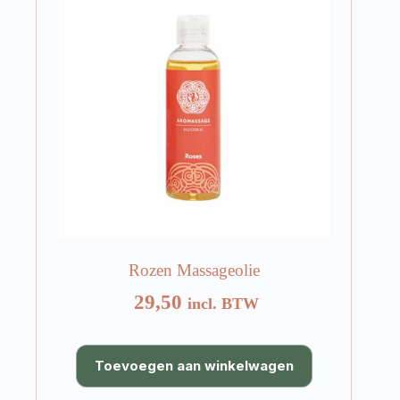
worden
op
de
productpagina
Rozen Massageolie
29,50
incl. BTW
Toevoegen aan winkelwagen