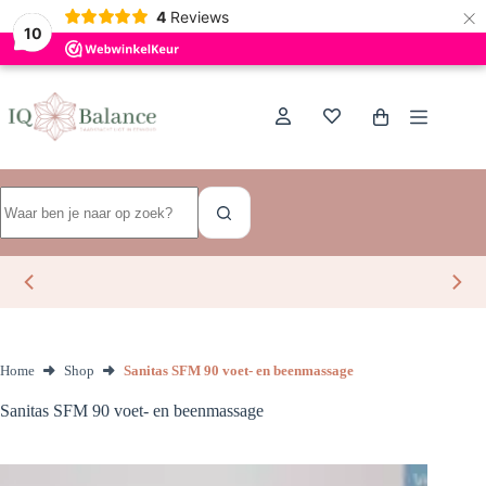
×
Dutch
4
Reviews
10
Ga
naar
de
Winkelwagen
inhoud
Geen
resultaten
Home
Shop
Sanitas SFM 90 voet- en beenmassage
Sanitas SFM 90 voet- en beenmassage