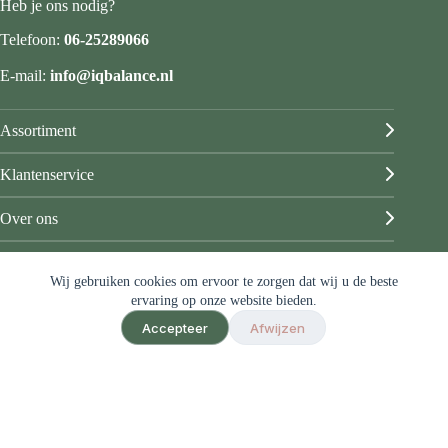
Heb je ons nodig?
Telefoon:
06-25289066
E-mail:
info@iqbalance.nl
Assortiment
Klantenservice
Over ons
Mijn account
Wij gebruiken cookies om ervoor te zorgen dat wij u de beste
© IQ Balance
ervaring op onze website bieden.
Algemene voorwaarden
Accepteer
Afwijzen
Privacy & disclaimer
Sitemap
Ontwerp & sitebeheer door
ForYou B.V.
in samenwerking met
Best4u
Afbeeldingen onder licentie van Shutterstock.com