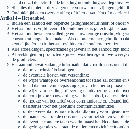
stand en zal de betreffende bepaling in onderling overleg onver
Situaties die niet in deze algemene voorwaarden zijn geregeld,
Onduidelijkheden over de uitleg of inhoud van één of meerdere
Artikel 4 – Het aanbod
Indien een aanbod een beperkte geldigheidsduur heeft of onder 
Het aanbod is vrijblijvend. De ondernemer is gerechtigd het aanb
Het aanbod bevat een volledige en nauwkeurige omschrijving va
consument mogelijk te maken. Als de ondernemer gebruik maakt 
kennelijke fouten in het aanbod binden de ondernemer niet.
Alle afbeeldingen, specificaties gegevens in het aanbod zijn in
Afbeeldingen bij producten zijn een waarheidsgetrouwe weerga
de producten.
Elk aanbod bevat zodanige informatie, dat voor de consument duid
de prijs inclusief belastingen;
de eventuele kosten van verzending;
de wijze waarop de overeenkomst tot stand zal komen en 
het al dan niet van toepassing zijn van het herroepingsrech
de wijze van betaling, aflevering en uitvoering van de ov
de termijn voor aanvaarding van het aanbod, dan wel de t
de hoogte van het tarief voor communicatie op afstand in
basistarief voor het gebruikte communicatiemiddel;
of de overeenkomst na de totstandkoming wordt gearchivee
de manier waarop de consument, voor het sluiten van de o
de eventuele andere talen waarin, naast het Nederlands, 
de gedragscodes waaraan de ondernemer zich heeft onder