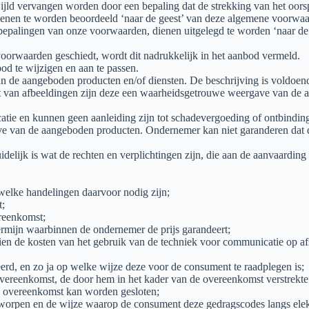
wijld vervangen worden door een bepaling dat de strekking van het oors
 dienen te worden beoordeeld ‘naar de geest’ van deze algemene voorwa
 bepalingen van onze voorwaarden, dienen uitgelegd te worden ‘naar d
voorwaarden geschiedt, wordt dit nadrukkelijk in het aanbod vermeld.
od te wijzigen en aan te passen.
n de aangeboden producten en/of diensten. De beschrijving is voldoen
van afbeeldingen zijn deze een waarheidsgetrouwe weergave van de aa
dicatie en kunnen geen aanleiding zijn tot schadevergoeding of ontbindi
ve van de aangeboden producten. Ondernemer kan niet garanderen dat
elijk is wat de rechten en verplichtingen zijn, die aan de aanvaarding 
welke handelingen daarvoor nodig zijn;
t;
ereenkomst;
ermijn waarbinnen de ondernemer de prijs garandeert;
dien de kosten van het gebruik van de techniek voor communicatie op a
rd, en zo ja op welke wijze deze voor de consument te raadplegen is;
vereenkomst, de door hem in het kader van de overeenkomst verstrekte 
de overeenkomst kan worden gesloten;
worpen en de wijze waarop de consument deze gedragscodes langs elek