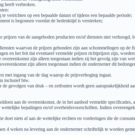
g heeft verbroken.
sten:
ing te verrichten op een bepaalde datum of tijdens een bepaalde periode;
ment is begonnen voordat de bedenktijd is verstreken;
 prijzen van de aangeboden producten en/of diensten niet verhoogd, b
 diensten waarvan de prijzen gebonden zijn aan schommelingen op de f
n en het feit dat eventueel vermelde prijzen richtprijzen zijn, worden
vereenkomst zijn alleen toegestaan indien zij het gevolg zijn van wett
vereenkomst zijn alleen toegestaan indien de ondernemer dit bedongen
n met ingang van de dag waarop de prijsverhoging ingaat.
n inclusief btw.
r de gevolgen van druk – en zetfouten wordt geen aansprakelijkheid aanv
oldoen aan de overeenkomst, de in het aanbod vermelde specificaties, a
ettelijke bepalingen en/of overheidsvoorschriften. Indien overeengeko
ntie doet niets af aan de wettelijke rechten en vorderingen die de co
en 4 weken na levering aan de ondernemer schriftelijk te worden gemel