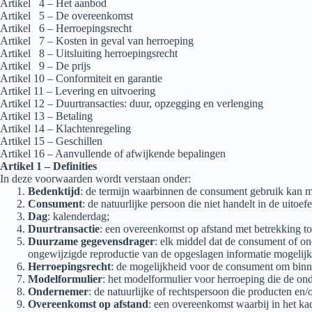
Artikel 4 – Het aanbod
Artikel 5 – De overeenkomst
Artikel 6 – Herroepingsrecht
Artikel 7 – Kosten in geval van herroeping
Artikel 8 – Uitsluiting herroepingsrecht
Artikel 9 – De prijs
Artikel 10 – Conformiteit en garantie
Artikel 11 – Levering en uitvoering
Artikel 12 – Duurtransacties: duur, opzegging en verlenging
Artikel 13 – Betaling
Artikel 14 – Klachtenregeling
Artikel 15 – Geschillen
Artikel 16 – Aanvullende of afwijkende bepalingen
Artikel 1 – Definities
In deze voorwaarden wordt verstaan onder:
Bedenktijd
: de termijn waarbinnen de consument gebruik kan m
Consument
: de natuurlijke persoon die niet handelt in de uito
Dag
: kalenderdag;
Duurtransactie
: een overeenkomst op afstand met betrekking tot
Duurzame gegevensdrager
: elk middel dat de consument of on
ongewijzigde reproductie van de opgeslagen informatie mogelijk
Herroepingsrecht
: de mogelijkheid voor de consument om binne
Modelformulier
: het modelformulier voor herroeping die de on
Ondernemer
: de natuurlijke of rechtspersoon die producten en
Overeenkomst op afstand
: een overeenkomst waarbij in het ka