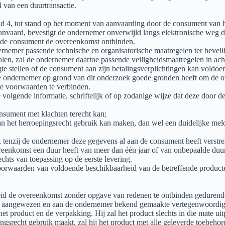
 van een duurtransactie.
d 4, tot stand op het moment van aanvaarding door de consument van h
anvaard, bevestigt de ondernemer onverwijld langs elektronische weg 
n de consument de overeenkomst ontbinden.
ernemer passende technische en organisatorische maatregelen ter beveili
len, zal de ondernemer daartoe passende veiligheidsmaatregelen in ac
 stellen of de consument aan zijn betalingsverplichtingen kan voldoen, 
 ondernemer op grond van dit onderzoek goede gronden heeft om de ove
ere voorwaarden te verbinden.
e volgende informatie, schriftelijk of op zodanige wijze dat deze door
nsument met klachten terecht kan;
et herroepingsrecht gebruik kan maken, dan wel een duidelijke meldin
 tenzij de ondernemer deze gegevens al aan de consument heeft verstre
eenkomst een duur heeft van meer dan één jaar of van onbepaalde duur
lechts van toepassing op de eerste levering.
orwaarden van voldoende beschikbaarheid van de betreffende product
id de overeenkomst zonder opgave van redenen te ontbinden gedurende
nt aangewezen en aan de ondernemer bekend gemaakte vertegenwoordig
t product en de verpakking. Hij zal het product slechts in die mate u
ingsrecht gebruik maakt, zal hij het product met alle geleverde toebehore