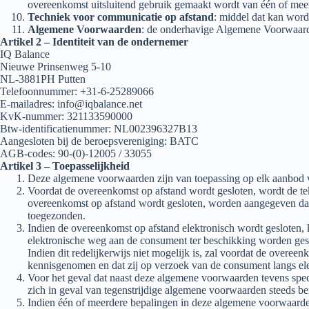
overeenkomst uitsluitend gebruik gemaakt wordt van één of mee
Techniek voor communicatie op afstand
: middel dat kan word
Algemene Voorwaarden
: de onderhavige Algemene Voorwaar
Artikel 2 – Identiteit van de ondernemer
IQ Balance
Nieuwe Prinsenweg 5-10
NL-3881PH Putten
Telefoonnummer: +31-6-25289066
E-mailadres: info@iqbalance.net
KvK-nummer: 321133590000
Btw-identificatienummer: NL002396327B13
Aangesloten bij de beroepsvereniging: BATC
AGB-codes: 90-(0)-12005 / 33055
Artikel 3 – Toepasselijkheid
Deze algemene voorwaarden zijn van toepassing op elk aanbod v
Voordat de overeenkomst op afstand wordt gesloten, wordt de tek
overeenkomst op afstand wordt gesloten, worden aangegeven dat
toegezonden.
Indien de overeenkomst op afstand elektronisch wordt gesloten, 
elektronische weg aan de consument ter beschikking worden ge
Indien dit redelijkerwijs niet mogelijk is, zal voordat de ove
kennisgenomen en dat zij op verzoek van de consument langs el
Voor het geval dat naast deze algemene voorwaarden tevens spec
zich in geval van tegenstrijdige algemene voorwaarden steeds be
Indien één of meerdere bepalingen in deze algemene voorwaarden 