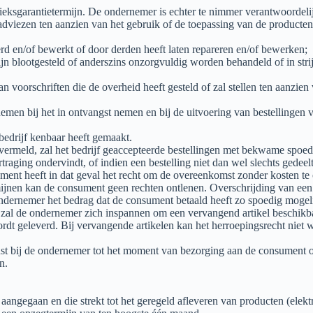
eksgarantietermijn. De ondernemer is echter te nimmer verantwoordelijk
dviezen ten aanzien van het gebruik of de toepassing van de producten
rd en/of bewerkt of door derden heeft laten repareren en/of bewerken;
 blootgesteld of anderszins onzorgvuldig worden behandeld of in stri
n voorschriften die de overheid heeft gesteld of zal stellen ten aanzien
emen bij het in ontvangst nemen en bij de uitvoering van bestellingen 
 bedrijf kenbaar heeft gemaakt.
s vermeld, zal het bedrijf geaccepteerde bestellingen met bekwame spoed
traging ondervindt, of indien een bestelling niet dan wel slechts gedee
nsument heeft in dat geval het recht om de overeenkomst zonder kosten 
rmijnen kan de consument geen rechten ontlenen. Overschrijding van ee
 ondernemer het bedrag dat de consument betaald heeft zo spoedig mogeli
, zal de ondernemer zich inspannen om een vervangend artikel beschikbaar
rdt geleverd. Bij vervangende artikelen kan het herroepingsrecht niet 
rust bij de ondernemer tot het moment van bezorging aan de consumen
n.
ngegaan en die strekt tot het geregeld afleveren van producten (elektri