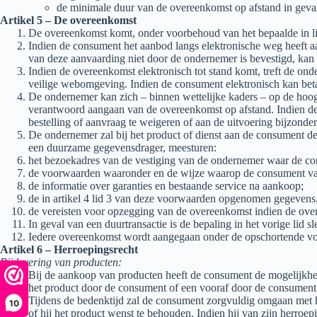
de minimale duur van de overeenkomst op afstand in geval
Artikel 5 – De overeenkomst
De overeenkomst komt, onder voorbehoud van het bepaalde in li
Indien de consument het aanbod langs elektronische weg heeft a
van deze aanvaarding niet door de ondernemer is bevestigd, ka
Indien de overeenkomst elektronisch tot stand komt, treft de ond
veilige webomgeving. Indien de consument elektronisch kan beta
De ondernemer kan zich – binnen wettelijke kaders – op de hoogte
verantwoord aangaan van de overeenkomst op afstand. Indien de
bestelling of aanvraag te weigeren of aan de uitvoering bijzond
De ondernemer zal bij het product of dienst aan de consument d
een duurzame gegevensdrager, meesturen:
het bezoekadres van de vestiging van de ondernemer waar de co
de voorwaarden waaronder en de wijze waarop de consument van h
de informatie over garanties en bestaande service na aankoop;
de in artikel 4 lid 3 van deze voorwaarden opgenomen gegevens,
de vereisten voor opzegging van de overeenkomst indien de over
In geval van een duurtransactie is de bepaling in het vorige lid s
Iedere overeenkomst wordt aangegaan onder de opschortende vo
Artikel 6 – Herroepingsrecht
Bij levering van producten:
Bij de aankoop van producten heeft de consument de mogelijkhe
het product door de consument of een vooraf door de consume
Tijdens de bedenktijd zal de consument zorgvuldig omgaan met he
10
of hij het product wenst te behouden. Indien hij van zijn herroep