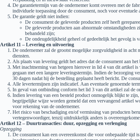
De garantietermijn van de ondernemer komt overeen met de fabri
individuele toepassing door de consument, noch voor eventuele a
De garantie geldt niet indien:
De consument de geleverde producten zelf heeft gereparee
De geleverde producten aan abnormale omstandigheden zijn
behandeld zijn;
De ondeugdelijkheid geheel of gedeeltelijk het gevolg is va
Artikel 11 – Levering en uitvoering
De ondernemer zal de grootst mogelijke zorgvuldigheid in acht n
diensten.
Als plaats van levering geldt het adres dat de consument aan het
Met inachtneming van hetgeen hierover in lid 4 van dit artikel i
gegaan met een langere leveringstermijn. Indien de bezorging ver
30 dagen nadat hij de bestelling geplaatst heeft bericht. De co
Alle levertermijnen zijn indicatief. Aan eventuele genoemde te
In geval van ontbinding conform het lid 3 van dit artikel zal de
Indien levering van een besteld product onmogelijk blijkt te zijn
begrijpelijke wijze worden gemeld dat een vervangend artikel wo
voor rekening van de ondernemer.
Het risico van beschadiging en/of vermissing van producten be
vertegenwoordiger, tenzij uitdrukkelijk anders is overeengekome
Artikel 12 – Duurtransacties: duur, opzegging en verlenging
Opzegging
De consument kan een overeenkomst die voor onbepaalde tijd is aa