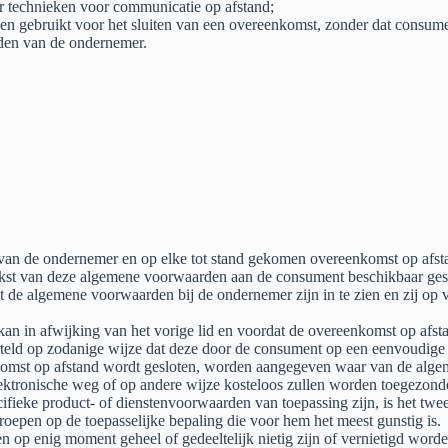
r technieken voor communicatie op afstand;
en gebruikt voor het sluiten van een overeenkomst, zonder dat consume
den van de ondernemer.
an de ondernemer en op elke tot stand gekomen overeenkomst op afsta
st van deze algemene voorwaarden aan de consument beschikbaar gesteld.
 de algemene voorwaarden bij de ondernemer zijn in te zien en zij op
kan in afwijking van het vorige lid en voordat de overeenkomst op afs
steld op zodanige wijze dat deze door de consument op een eenvoudig
reenkomst op afstand wordt gesloten, worden aangegeven waar van de a
ektronische weg of op andere wijze kosteloos zullen worden toegezond
ifieke product- of dienstenvoorwaarden van toepassing zijn, is het tw
roepen op de toepasselijke bepaling die voor hem het meest gunstig is.
op enig moment geheel of gedeeltelijk nietig zijn of vernietigd worde