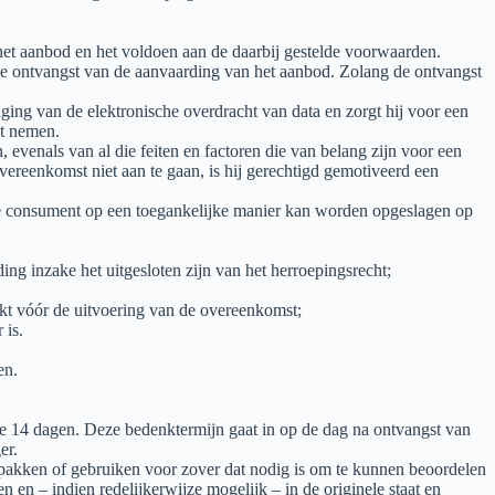
et aanbod en het voldoen aan de daarbij gestelde voorwaarden.
de ontvangst van de aanvaarding van het aanbod. Zolang de ontvangst
ging van de elektronische overdracht van data en zorgt hij voor een
ht nemen.
evenals van al die feiten en factoren die van belang zijn voor een
reenkomst niet aan te gaan, is hij gerechtigd gemotiveerd een
 de consument op een toegankelijke manier kan worden opgeslagen op
g inzake het uitgesloten zijn van het herroepingsrecht;
kt vóór de uitvoering van de overeenkomst;
 is.
en.
 14 dagen. Deze bedenktermijn gaat in op de dag na ontvangst van
er.
itpakken of gebruiken voor zover dat nodig is om te kunnen beoordelen
n en – indien redelijkerwijze mogelijk – in de originele staat en