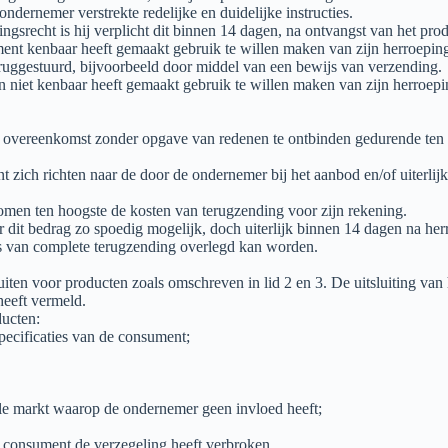
dernemer verstrekte redelijke en duidelijke instructies.
gsrecht is hij verplicht dit binnen 14 dagen, na ontvangst van het pr
t kenbaar heeft gemaakt gebruik te willen maken van zijn herroepingsr
teruggestuurd, bijvoorbeeld door middel van een bewijs van verzending.
en niet kenbaar heeft gemaakt gebruik te willen maken van zijn herroepi
de overeenkomst zonder opgave van redenen te ontbinden gedurende ten
ich richten naar de door de ondernemer bij het aanbod en/of uiterlijk bij
omen ten hoogste de kosten van terugzending voor zijn rekening.
dit bedrag zo spoedig mogelijk, doch uiterlijk binnen 14 dagen na herr
js van complete terugzending overlegd kan worden.
en voor producten zoals omschreven in lid 2 en 3. De uitsluiting van h
heeft vermeld.
ducten:
pecificaties van de consument;
le markt waarop de ondernemer geen invloed heeft;
consument de verzegeling heeft verbroken.