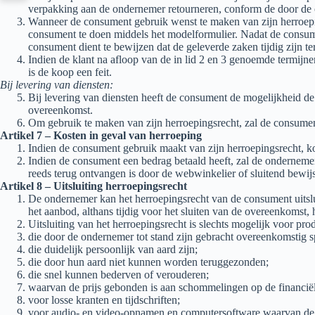
verpakking aan de ondernemer retourneren, conform de door de on
Wanneer de consument gebruik wenst te maken van zijn herroepin
consument te doen middels het modelformulier. Nadat de consumen
consument dient te bewijzen dat de geleverde zaken tijdig zijn 
Indien de klant na afloop van de in lid 2 en 3 genoemde termijn
is de koop een feit.
Bij levering van diensten:
Bij levering van diensten heeft de consument de mogelijkheid 
overeenkomst.
Om gebruik te maken van zijn herroepingsrecht, zal de consument z
Artikel 7 – Kosten in geval van herroeping
Indien de consument gebruik maakt van zijn herroepingsrecht, k
Indien de consument een bedrag betaald heeft, zal de ondernemer 
reeds terug ontvangen is door de webwinkelier of sluitend bewi
Artikel 8 – Uitsluiting herroepingsrecht
De ondernemer kan het herroepingsrecht van de consument uitsluit
het aanbod, althans tijdig voor het sluiten van de overeenkomst, 
Uitsluiting van het herroepingsrecht is slechts mogelijk voor pro
die door de ondernemer tot stand zijn gebracht overeenkomstig s
die duidelijk persoonlijk van aard zijn;
die door hun aard niet kunnen worden teruggezonden;
die snel kunnen bederven of verouderen;
waarvan de prijs gebonden is aan schommelingen op de financië
voor losse kranten en tijdschriften;
voor audio- en video-opnamen en computersoftware waarvan de 