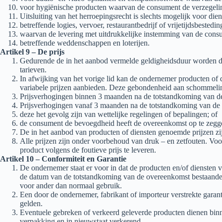
voor hygiënische producten waarvan de consument de verzegelin
Uitsluiting van het herroepingsrecht is slechts mogelijk voor dien
betreffende logies, vervoer, restaurantbedrijf of vrijetijdsbested
waarvan de levering met uitdrukkelijke instemming van de consu
betreffende weddenschappen en loterijen.
Artikel 9 – De prijs
Gedurende de in het aanbod vermelde geldigheidsduur worden de
tarieven.
In afwijking van het vorige lid kan de ondernemer producten of
variabele prijzen aanbieden. Deze gebondenheid aan schommelinge
Prijsverhogingen binnen 3 maanden na de totstandkoming van de o
Prijsverhogingen vanaf 3 maanden na de totstandkoming van de o
deze het gevolg zijn van wettelijke regelingen of bepalingen; of
de consument de bevoegdheid heeft de overeenkomst op te zegge
De in het aanbod van producten of diensten genoemde prijzen zij
Alle prijzen zijn onder voorbehoud van druk – en zetfouten. Voo
product volgens de foutieve prijs te leveren.
Artikel 10 – Conformiteit en Garantie
De ondernemer staat er voor in dat de producten en/of diensten v
de datum van de totstandkoming van de overeenkomst bestaande w
voor ander dan normaal gebruik.
Een door de ondernemer, fabrikant of importeur verstrekte gara
gelden.
Eventuele gebreken of verkeerd geleverde producten dienen binn
verpakking en in nieuwstaat verkerend.