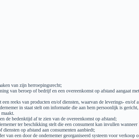
aken van zijn herroepingsrecht;
efening van beroep of bedrijf en een overeenkomst op afstand aangaat m
 een reeks van producten en/of diensten, waarvan de leverings- en/of af
dernemer in staat stelt om informatie die aan hem persoonlijk is gericht
 maakt.
n de bedenktijd af te zien van de overeenkomst op afstand;
dernemer ter beschikking stelt die een consument kan invullen wanneer 
/of diensten op afstand aan consumenten aanbiedt;
der van een door de ondernemer georganiseerd systeem voor verkoop op 