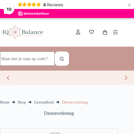
×
Dutch
4
Reviews
10
Ga
naar
de
Winkelwagen
inhoud
Geen
resultaten
Home
Shop
Gezondheid
Dienstverlening
Dienstverlening