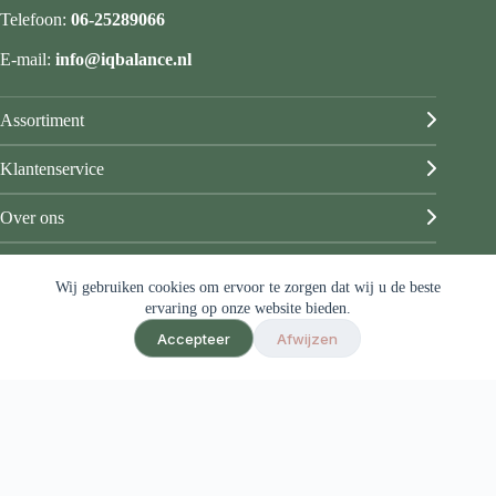
Telefoon:
06-25289066
E-mail:
info@iqbalance.nl
Assortiment
Klantenservice
Over ons
Mijn account
Wij gebruiken cookies om ervoor te zorgen dat wij u de beste
© IQ Balance
ervaring op onze website bieden.
Algemene voorwaarden
Accepteer
Afwijzen
Privacy & disclaimer
Sitemap
Ontwerp & sitebeheer door
ForYou B.V.
in samenwerking met
Best4u
Afbeeldingen onder licentie van Shutterstock.com
Herroeping van contract