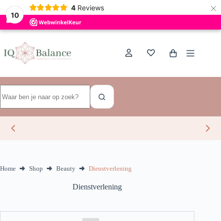
×
Dutch
4
Reviews
10
Ga
naar
de
Winkelwagen
inhoud
Geen
resultaten
Home
Shop
Beauty
Dienstverlening
Dienstverlening