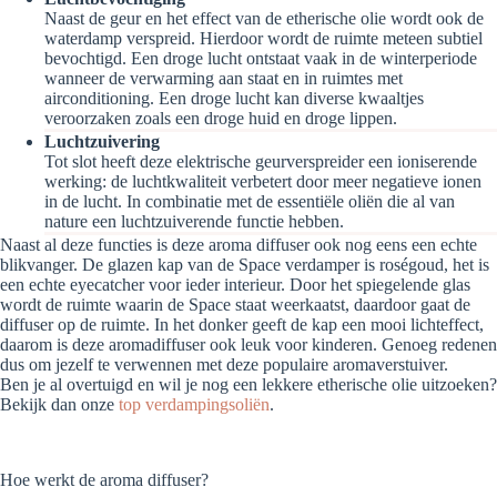
Naast de geur en het effect van de etherische olie wordt ook de
waterdamp verspreid. Hierdoor wordt de ruimte meteen subtiel
bevochtigd. Een droge lucht ontstaat vaak in de winterperiode
wanneer de verwarming aan staat en in ruimtes met
airconditioning. Een droge lucht kan diverse kwaaltjes
veroorzaken zoals een droge huid en droge lippen.
Luchtzuivering
Tot slot heeft deze elektrische geurverspreider een ioniserende
werking: de luchtkwaliteit verbetert door meer negatieve ionen
in de lucht. In combinatie met de essentiële oliën die al van
nature een luchtzuiverende functie hebben.
Naast al deze functies is deze aroma diffuser ook nog eens een echte
blikvanger. De glazen kap van de Space verdamper is roségoud, het is
een echte eyecatcher voor ieder interieur. Door het spiegelende glas
wordt de ruimte waarin de Space staat weerkaatst, daardoor gaat de
diffuser op de ruimte. In het donker geeft de kap een mooi lichteffect,
daarom is deze aromadiffuser ook leuk voor kinderen. Genoeg redenen
dus om jezelf te verwennen met deze populaire aromaverstuiver.
Ben je al overtuigd en wil je nog een lekkere etherische olie uitzoeken?
Bekijk dan onze
top verdampingsoliën
.
Hoe werkt de aroma diffuser?