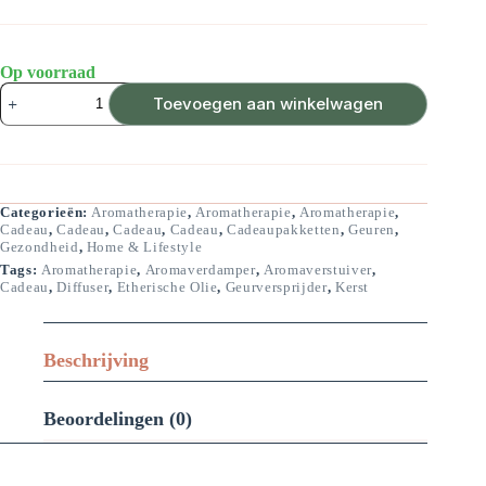
Op voorraad
Aroma
Toevoegen aan winkelwagen
Diffuser
"Space"
aantal
Categorieën:
Aromatherapie
,
Aromatherapie
,
Aromatherapie
,
Cadeau
,
Cadeau
,
Cadeau
,
Cadeau
,
Cadeaupakketten
,
Geuren
,
Gezondheid
,
Home & Lifestyle
Tags:
Aromatherapie
,
Aromaverdamper
,
Aromaverstuiver
,
Cadeau
,
Diffuser
,
Etherische Olie
,
Geurversprijder
,
Kerst
Beschrijving
Beoordelingen (0)