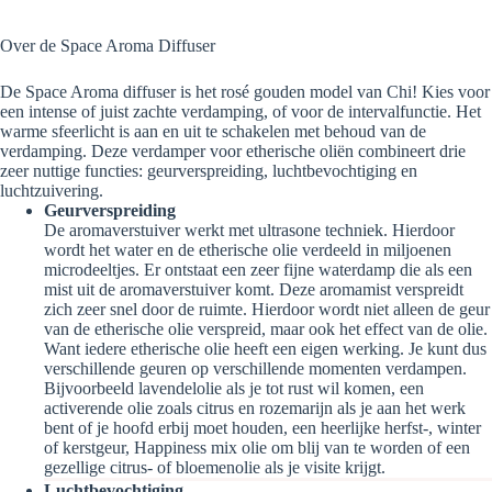
Over de Space Aroma Diffuser
De Space Aroma diffuser is het rosé gouden model van Chi! Kies voor
een intense of juist zachte verdamping, of voor de intervalfunctie. Het
warme sfeerlicht is aan en uit te schakelen met behoud van de
verdamping. Deze verdamper voor etherische oliën combineert drie
zeer nuttige functies: geurverspreiding, luchtbevochtiging en
luchtzuivering.
Geurverspreiding
De aromaverstuiver werkt met ultrasone techniek. Hierdoor
wordt het water en de etherische olie verdeeld in miljoenen
microdeeltjes. Er ontstaat een zeer fijne waterdamp die als een
mist uit de aromaverstuiver komt. Deze aromamist verspreidt
zich zeer snel door de ruimte. Hierdoor wordt niet alleen de geur
van de etherische olie verspreid, maar ook het effect van de olie.
Want iedere etherische olie heeft een eigen werking. Je kunt dus
verschillende geuren op verschillende momenten verdampen.
Bijvoorbeeld lavendelolie als je tot rust wil komen, een
activerende olie zoals citrus en rozemarijn als je aan het werk
bent of je hoofd erbij moet houden, een heerlijke herfst-, winter
of kerstgeur, Happiness mix olie om blij van te worden of een
gezellige citrus- of bloemenolie als je visite krijgt.
Luchtbevochtiging