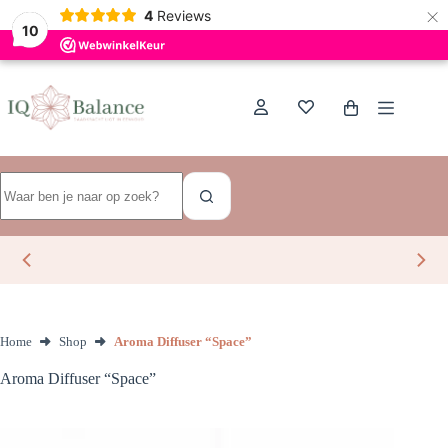
×
Dutch
4
Reviews
10
Ga
naar
de
Winkelwagen
inhoud
Geen
resultaten
Home
Shop
Aroma Diffuser “Space”
Aroma Diffuser “Space”