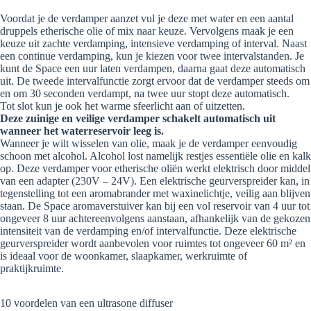
Voordat je de verdamper aanzet vul je deze met water en een aantal
druppels etherische olie of mix naar keuze. Vervolgens maak je een
keuze uit zachte verdamping, intensieve verdamping of interval. Naast
een continue verdamping, kun je kiezen voor twee intervalstanden. Je
kunt de Space een uur laten verdampen, daarna gaat deze automatisch
uit. De tweede intervalfunctie zorgt ervoor dat de verdamper steeds om
en om 30 seconden verdampt, na twee uur stopt deze automatisch.
Tot slot kun je ook het warme sfeerlicht aan of uitzetten.
Deze zuinige en veilige verdamper schakelt automatisch uit
wanneer het waterreservoir leeg is.
Wanneer je wilt wisselen van olie, maak je de verdamper eenvoudig
schoon met alcohol. Alcohol lost namelijk restjes essentiële olie en kalk
op. Deze verdamper voor etherische oliën werkt elektrisch door middel
van een adapter (230V – 24V). Een elektrische geurverspreider kan, in
tegenstelling tot een aromabrander met waxinelichtje, veilig aan blijven
staan. De Space aromaverstuiver kan bij een vol reservoir van 4 uur tot
ongeveer 8 uur achtereenvolgens aanstaan, afhankelijk van de gekozen
intensiteit van de verdamping en/of intervalfunctie. Deze elektrische
geurverspreider wordt aanbevolen voor ruimtes tot ongeveer 60 m² en
is ideaal voor de woonkamer, slaapkamer, werkruimte of
praktijkruimte.
10 voordelen van een ultrasone diffuser