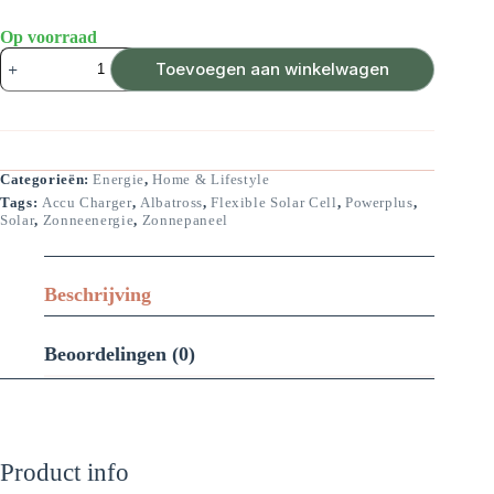
Op voorraad
Zonnepaneel
Toevoegen aan winkelwagen
flexibel
met
klemkabel
"Albatross"
aantal
Categorieën:
Energie
,
Home & Lifestyle
Tags:
Accu Charger
,
Albatross
,
Flexible Solar Cell
,
Powerplus
,
Solar
,
Zonneenergie
,
Zonnepaneel
Beschrijving
Beoordelingen (0)
Product info