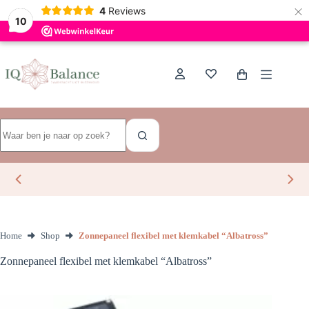
×
Dutch
4
Reviews
10
Ga
naar
de
Winkelwagen
inhoud
Geen
resultaten
Home
Shop
Zonnepaneel flexibel met klemkabel “Albatross”
Zonnepaneel flexibel met klemkabel “Albatross”