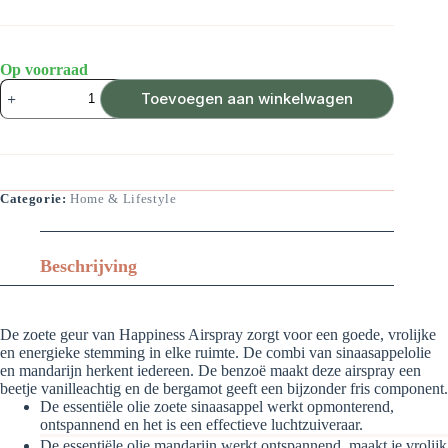
Op voorraad
Chi
Toevoegen aan winkelwagen
-
Happiness
Airspray
aantal
Categorie:
Home & Lifestyle
Beschrijving
De zoete geur van Happiness Airspray zorgt voor een goede, vrolijke
en energieke stemming in elke ruimte. De combi van sinaasappelolie
en mandarijn herkent iedereen. De benzoë maakt deze airspray een
beetje vanilleachtig en de bergamot geeft een bijzonder fris component.
De essentiële olie zoete sinaasappel werkt opmonterend,
ontspannend en het is een effectieve luchtzuiveraar.
De essentiële olie mandarijn werkt ontspannend, maakt je vrolijk