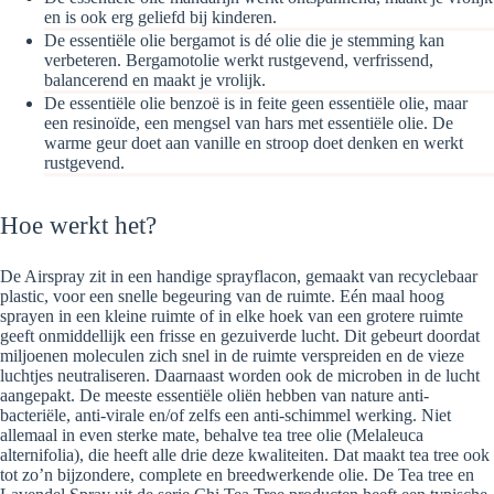
en is ook erg geliefd bij kinderen.
De essentiële olie bergamot is dé olie die je stemming kan
verbeteren. Bergamotolie werkt rustgevend, verfrissend,
balancerend en maakt je vrolijk.
De essentiële olie benzoë is in feite geen essentiële olie, maar
een resinoïde, een mengsel van hars met essentiële olie. De
warme geur doet aan vanille en stroop doet denken en werkt
rustgevend.
Hoe werkt het?
De Airspray zit in een handige sprayflacon, gemaakt van recyclebaar
plastic, voor een snelle begeuring van de ruimte. Eén maal hoog
sprayen in een kleine ruimte of in elke hoek van een grotere ruimte
geeft onmiddellijk een frisse en gezuiverde lucht. Dit gebeurt doordat
miljoenen moleculen zich snel in de ruimte verspreiden en de vieze
luchtjes neutraliseren. Daarnaast worden ook de microben in de lucht
aangepakt. De meeste essentiële oliën hebben van nature anti-
bacteriële, anti-virale en/of zelfs een anti-schimmel werking. Niet
allemaal in even sterke mate, behalve tea tree olie (Melaleuca
alternifolia), die heeft alle drie deze kwaliteiten. Dat maakt tea tree ook
tot zo’n bijzondere, complete en breedwerkende olie. De Tea tree en