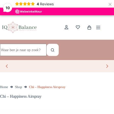
×
Dutch
4
Reviews
10
Ga
naar
de
Winkelwagen
inhoud
Geen
resultaten
Home
Shop
Chi – Happiness Airspray
Chi – Happiness Airspray