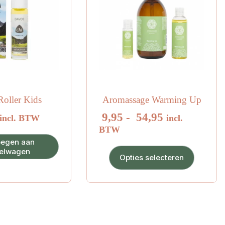
oller Kids
Aromassage Warming Up
Prijsklasse:
9,95
-
54,95
incl. BTW
incl.
€ 9,95
BTW
tot
egen aan
Dit
€ 54,95
elwagen
Opties selecteren
product
heeft
meerdere
variaties.
Deze
optie
kan
gekozen