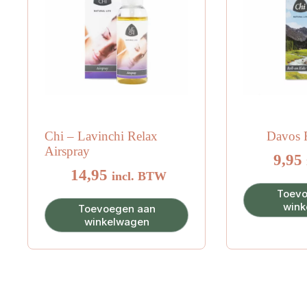
Chi – Lavinchi Relax
Davos R
Airspray
9,95
14,95
incl. BTW
Toevo
wink
Toevoegen aan
winkelwagen