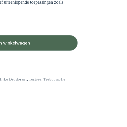
sief uiteenlopende toepassingen zoals
n winkelwagen
lijke Deodorant
,
Teatree
,
Teeboomolie
,