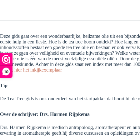
Deze gids gaat over een wonderbaarlijke, heilzame olie uit een bijzond
eerste hulp in een flesje. Hoe is de tea tree boom ontdekt? Hoe lang e
inhoudsstoffen bestaat een goede tea tree olie en bestaan er ook verva
is er te zeggen over veiligheid en eventuele bijwerkingen? Welke wete
Tea tree olie is één van de meest veelzijdige essentiële oliën. Door de
diergeneeskunde. Achter in deze gids staat een index met meer dan 100 i
Bekijk hier het inkijkexemplaar
10
Tip
De Tea Tree gids is ook onderdeel van het startpakket dat hoort bij d
Over de schrijver: Drs. Harmen Rijpkema
Drs. Harmen Rijpkema is medisch antropoloog, aromatherapeut en aute
ervaring in aromatherapie geeft hij diverse cursussen en opleidingen 