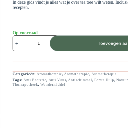
In deze gids vindt je alles wat je over tea tree wilt weten. Inclu
recepten.
Op voorraad
Tea
Tree
Toevoegen aa
Gids
-
Drs.
Harmen
Rijpkema
aantal
Categorieën:
Aromatherapie
,
Aromatherapie
,
Aromatherapie
Tags:
Anti Bacterie
,
Anti Virus
,
Antischimmel
,
Eerste Hulp
,
Natuur
Thuisapotheek
,
Wondermiddel