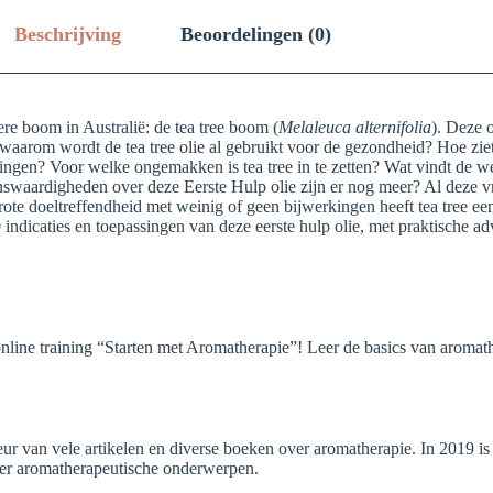
Beschrijving
Beoordelingen (0)
ere boom in Australië: de tea tree boom (
Melaleuca alternifolia
). Deze 
n waarom wordt de tea tree olie al gebruikt voor de gezondheid? Hoe zie
lsingen? Voor welke ongemakken is tea tree in te zetten? Wat vindt de 
nswaardigheden over deze Eerste Hulp olie zijn er nog meer? Al deze v
 grote doeltreffendheid met weinig of geen bijwerkingen heeft tea tree 
ndicaties en toepassingen van deze eerste hulp olie, met praktische adv
e online training “Starten met Aromatherapie”! Leer de basics van arom
ur van vele artikelen en diverse boeken over aromatherapie. In 2019 
over aromatherapeutische onderwerpen.