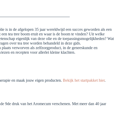
olie is in de afgelopen 35 jaar wereldwijd een succes geworden als een
t een tea tree boom eruit en waar is de boom te vinden? Uit welke
wetenschap eigenlijk van deze olie en de toepassingsmogelijkheden? Wat
ragen over tea tree worden behandeld in deze gids.
een plaats verworven als zelfzorgproduct, in de geneeskunde en
iezen en recepten voor allerlei kleine klachten.
atherapie en maak jouw eigen producten.
Bekijk het startpakket hier
.
is de 9de druk van het Aromecum verschenen. Met meer dan 40 jaar