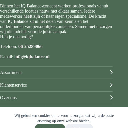
Binnen het IQ Balance-concept werken professionals vanuit
verschillende locaties nauw met elkaar samen. Iedere
medewerker heeft zijn of haar eigen specialisme. De kracht
van IQ Balance zit in het delen van kennis en het
onderhouden van persoonlijke contacten. Samen met u zorgen
wij uiteindelijk voor de juiste aanpak.
Heb je ons nodig?
Telefoon:
06-25289066
E-mail:
info@iqbalance.nl
Assortiment
Klantenservice
Over ons
Mijn account
Wij gebruiken cookies om ervoor te zorgen dat wij u de beste
© IQ Balance
ervaring op onze website bieden.
Algemene voorwaarden