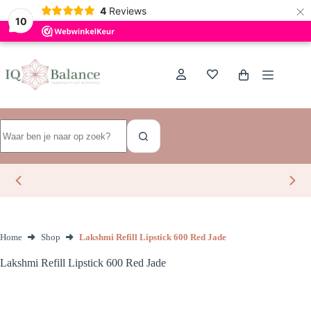
×
Dutch
4
Reviews
10
Ga
naar
de
Winkelwagen
inhoud
Geen
resultaten
Home
Shop
Lakshmi Refill Lipstick 600 Red Jade
Lakshmi Refill Lipstick 600 Red Jade