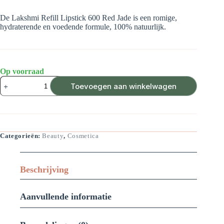
De Lakshmi Refill Lipstick 600 Red Jade is een romige,
hydraterende en voedende formule, 100% natuurlijk.
Op voorraad
Lakshmi
Toevoegen aan winkelwagen
Refill
Lipstick
600
Red
Jade
aantal
Categorieën:
Beauty
,
Cosmetica
Beschrijving
Aanvullende informatie