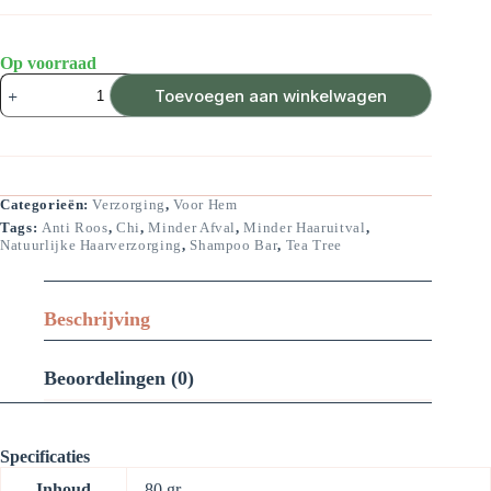
Op voorraad
Tea
Toevoegen aan winkelwagen
Tree
Shampoo
Bar
aantal
Categorieën:
Verzorging
,
Voor Hem
Tags:
Anti Roos
,
Chi
,
Minder Afval
,
Minder Haaruitval
,
Natuurlijke Haarverzorging
,
Shampoo Bar
,
Tea Tree
Beschrijving
Beoordelingen (0)
Specificaties
Inhoud
80 gr