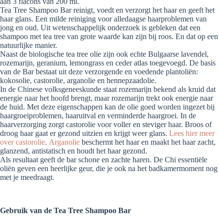
aan 3 flacons van 200 ml.
Tea Tree Shampoo Bar reinigt, voedt en verzorgt het haar en geeft het
haar glans. Een milde reiniging voor alledaagse haarproblemen van
jong en oud. Uit wetenschappelijk onderzoek is gebleken dat een
shampoo met tea tree van grote waarde kan zijn bij roos. En dat op een
natuurlijke manier.
Naast de biologische tea tree olie zijn ook echte Bulgaarse lavendel,
rozemarijn, geranium, lemongrass en ceder atlas toegevoegd. De basis
van de Bar bestaat uit deze verzorgende en voedende plantoliën:
kokosolie, castorolie, arganolie en hennepzaadolie.
In de Chinese volksgeneeskunde staat rozemarijn bekend als kruid dat
energie naar het hoofd brengt, maar rozemarijn trekt ook energie naar
de huid. Met deze eigenschappen kan de olie goed worden ingezet bij
haargroeiproblemen, haaruitval en verminderde haargroei. In de
haarverzorging zorgt castorolie voor voller en steviger haar. Broos of
droog haar gaat er gezond uitzien en krijgt weer glans.
Lees hier meer
over castorolie
.
Arganolie
beschermt het haar en maakt het haar zacht,
glanzend, antistatisch en houdt het haar gezond.
Als resultaat geeft de bar schone en zachte haren. De Chi essentiële
oliën geven een heerlijke geur, die je ook na het badkamermoment nog
met je meedraagt.
Gebruik van de Tea Tree Shampoo Bar