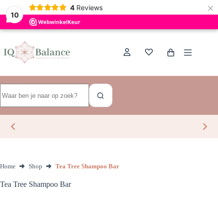
×
Dutch
4
Reviews
10
Ga
naar
de
Winkelwagen
inhoud
Geen
resultaten
Home
Shop
Tea Tree Shampoo Bar
Tea Tree Shampoo Bar