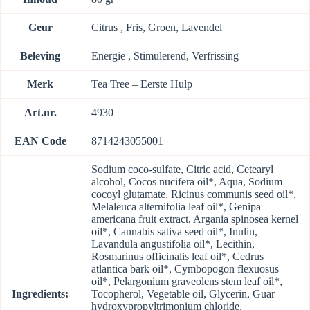
Geur
Citrus , Fris, Groen, Lavendel
Beleving
Energie , Stimulerend, Verfrissing
Merk
Tea Tree – Eerste Hulp
Art.nr.
4930
EAN Code
8714243055001
Sodium coco-sulfate, Citric acid, Cetearyl
alcohol, Cocos nucifera oil*, Aqua, Sodium
cocoyl glutamate, Ricinus communis seed oil*,
Melaleuca alternifolia leaf oil*, Genipa
americana fruit extract, Argania spinosea kernel
oil*, Cannabis sativa seed oil*, Inulin,
Lavandula angustifolia oil*, Lecithin,
Rosmarinus officinalis leaf oil*, Cedrus
atlantica bark oil*, Cymbopogon flexuosus
oil*, Pelargonium graveolens stem leaf oil*,
Ingredients:
Tocopherol, Vegetable oil, Glycerin, Guar
hydroxypropyltrimonium chloride,