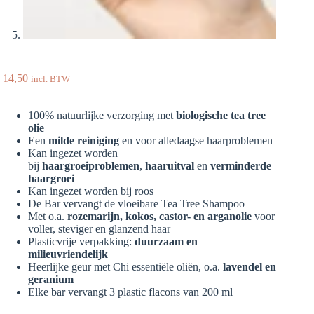
14,50
incl. BTW
100% natuurlijke verzorging met
biologische tea tree
olie
Een
milde reiniging
en voor alledaagse haarproblemen
Kan ingezet worden
bij
haargroeiproblemen
,
haaruitval
en
verminderde
haargroei
Kan ingezet worden bij roos
De Bar vervangt de vloeibare Tea Tree Shampoo
Met o.a.
rozemarijn, kokos, castor- en arganolie
voor
voller, steviger en glanzend haar
Plasticvrije verpakking:
duurzaam en
milieuvriendelijk
Heerlijke geur met Chi essentiële oliën, o.a.
lavendel en
geranium
Elke bar vervangt 3 plastic flacons van 200 ml