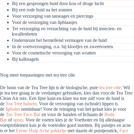
Bij een gesprongen huid door kou of droge lucht
Bij een rode huid na het zonnen
Voor verzorging van tatoeages en piercings
Voor de verzorging van lipblaasjes
Ter verzorging en verzachting van de huid bij insecten- en
kwallenbeten
Ondersteunt het herstellend vermogen van de huid
In de voetverzorging, o.a. bij kloofjes en zweetvoeten
Voor de cosmetische verzorging van wratten
Bij kalknagels
Nog meer toepassingen met tea tree olie
De basis van de Tea Tree lijn is de biologische, pure
tea tree olie
. Wil
je tea tree graag in de verdamper gebruiken, kies dan voor de Tea Tree
Clean Air mix. Een fijne kant-en-klare tea tree zalf voor de huid is
de
Tea Tree balsem
. Voor de verzorging van (schrale) lippen is
de
lipbalm
onmisbaar! Voor de reiniging van het gelaat kies je voor
de
Tea Tree Face Bar
en voor de handen of lichaam de
Body
Bar
of
spray
. Voor de voeten kies je de Voetboter en bij alledaagse
voetproblemen kun je de voetroller goed inzetten. Bij puistjes en acne
is er het
Eerste Hulp Acne pakketje
met daarin de puistjesstick,
Face