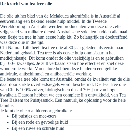
De kracht van tea tree olie
De olie uit het blad van de Melaleuca alternifolia is in Australië al
eeuwenlang een bekend eerste hulp middel. In de Tweede
Wereldoorlog in Australië werden producenten van deze olie zelfs
vrijgesteld van militaire dienst. Australische soldaten hadden allemaal
een flesje tea tree in hun eerste hulp kit. Zo belangrijk en doeltreffend
was deze olie in die tijd.
Chi Natural Life heeft tea tree olie al 30 jaar geleden als eerste naar
Nederland gehaald. Tea tree is als eerste hulp onmisbaar in het
medicijnkastje. Dit komt omdat de olie veelzijdig is en te gebruiken
bij 100+ kwaaltjes. Je zult verbaasd staan hoe effectief en snel deze
wonderolie werkt. Van nature hebben deze bladeren een gelijke
antivirale, antischimmel en antibacteriële werking.
De beste tea tree olie komt uit Australië, omdat de kwaliteit van de olie
daar door strikte overheidsregels wordt beschermd. De Tea Tree olie
van Chi is 100% zuiver, biologisch en dus al 30+ jaar van hoge
kwaliteit. Daarom hebben we een complete lijn ontwikkeld, van Tea
Tree Balsem tot Puistjesstick. Een natuurlijke oplossing voor de hele
familie.
Je kunt de olie o.a. hiervoor gebruiken:
Bij puistjes en mee-eters
Bij een rode en gevoelige huid
Bij een ruwe en schrale huid