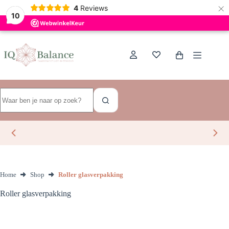
×
Dutch
4
Reviews
10
Ga
naar
de
Winkelwagen
inhoud
Geen
resultaten
Home
Shop
Roller glasverpakking
Roller glasverpakking