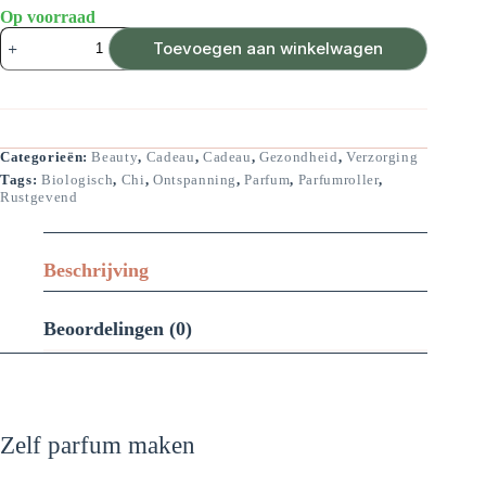
Op voorraad
Roller
Toevoegen aan winkelwagen
glasverpakking
aantal
Categorieën:
Beauty
,
Cadeau
,
Cadeau
,
Gezondheid
,
Verzorging
Tags:
Biologisch
,
Chi
,
Ontspanning
,
Parfum
,
Parfumroller
,
Rustgevend
Beschrijving
Beoordelingen (0)
Zelf parfum maken