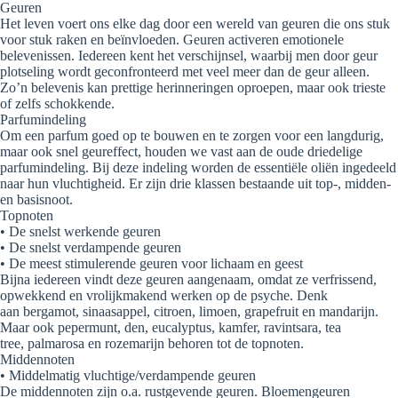
Geuren
Het leven voert ons elke dag door een wereld van geuren die ons stuk
voor stuk raken en beïnvloeden. Geuren activeren emotionele
belevenissen. Iedereen kent het verschijnsel, waarbij men door geur
plotseling wordt geconfronteerd met veel meer dan de geur alleen.
Zo’n belevenis kan prettige herinneringen oproepen, maar ook trieste
of zelfs schokkende.
Parfumindeling
Om een parfum goed op te bouwen en te zorgen voor een langdurig,
maar ook snel geureffect, houden we vast aan de oude driedelige
parfumindeling. Bij deze indeling worden de essentiële oliën ingedeeld
naar hun vluchtigheid. Er zijn drie klassen bestaande uit top-, midden-
en basisnoot.
Topnoten
• De snelst werkende geuren
• De snelst verdampende geuren
• De meest stimulerende geuren voor lichaam en geest
Bijna iedereen vindt deze geuren aangenaam, omdat ze verfrissend,
opwekkend en vrolijkmakend werken op de psyche. Denk
aan bergamot, sinaasappel, citroen, limoen, grapefruit en mandarijn.
Maar ook pepermunt, den, eucalyptus, kamfer, ravintsara, tea
tree, palmarosa en rozemarijn behoren tot de topnoten.
Middennoten
• Middelmatig vluchtige/verdampende geuren
De middennoten zijn o.a. rustgevende geuren. Bloemengeuren