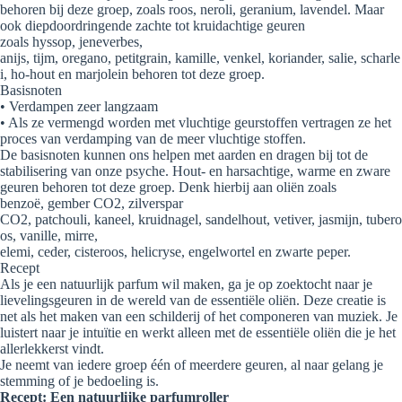
behoren bij deze groep, zoals roos, neroli, geranium, lavendel. Maar
ook diepdoordringende zachte tot kruidachtige geuren
zoals hyssop, jeneverbes,
anijs, tijm, oregano, petitgrain, kamille, venkel, koriander, salie, scharle
i, ho-hout en marjolein behoren tot deze groep.
Basisnoten
• Verdampen zeer langzaam
• Als ze vermengd worden met vluchtige geurstoffen vertragen ze het
proces van verdamping van de meer vluchtige stoffen.
De basisnoten kunnen ons helpen met aarden en dragen bij tot de
stabilisering van onze psyche. Hout- en harsachtige, warme en zware
geuren behoren tot deze groep. Denk hierbij aan oliën zoals
benzoë, gember CO2, zilverspar
CO2, patchouli, kaneel, kruidnagel, sandelhout, vetiver, jasmijn, tubero
os, vanille, mirre,
elemi, ceder, cisteroos, helicryse, engelwortel en zwarte peper.
Recept
Als je een natuurlijk parfum wil maken, ga je op zoektocht naar je
lievelingsgeuren in de wereld van de essentiële oliën. Deze creatie is
net als het maken van een schilderij of het componeren van muziek. Je
luistert naar je intuïtie en werkt alleen met de essentiële oliën die je het
allerlekkerst vindt.
Je neemt van iedere groep één of meerdere geuren, al naar gelang je
stemming of je bedoeling is.
Recept: Een natuurlijke parfumroller