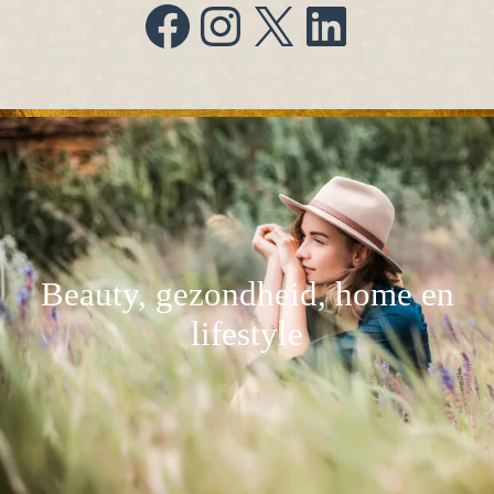
Facebook
Instagram
X
LinkedIn
Beauty, gezondheid, home en
lifestyle