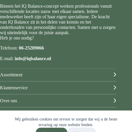
Binnen het IQ Balance-concept werken professionals vanuit
verschillende locaties nauw met elkaar samen. Iedere
medewerker heeft zijn of haar eigen specialisme. De kracht
van IQ Balance zit in het delen van kennis en het
onderhouden van persoonlijke contacten. Samen met u zorgen
wij uiteindelijk voor de juiste aanpak.
Heb je ons nodig?
Telefoon:
06-25289066
E-mail:
info@iqbalance.nl
Assortiment
Klantenservice
Over ons
Mijn account
Wij gebruiken cookies om ervoor te zorgen dat wij u de beste
© IQ Balance
ervaring op onze website bieden.
Algemene voorwaarden