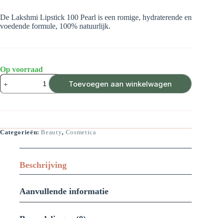
De Lakshmi Lipstick 100 Pearl is een romige, hydraterende en
voedende formule, 100% natuurlijk.
Op voorraad
Lakshmi
Toevoegen aan winkelwagen
Lipstick
100
Pearl
aantal
Categorieën:
Beauty
,
Cosmetica
Beschrijving
Aanvullende informatie