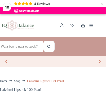
×
Dutch
4
Reviews
10
Ga
naar
de
Winkelwagen
inhoud
Geen
resultaten
Home
Shop
Lakshmi Lipstick 100 Pearl
Lakshmi Lipstick 100 Pearl