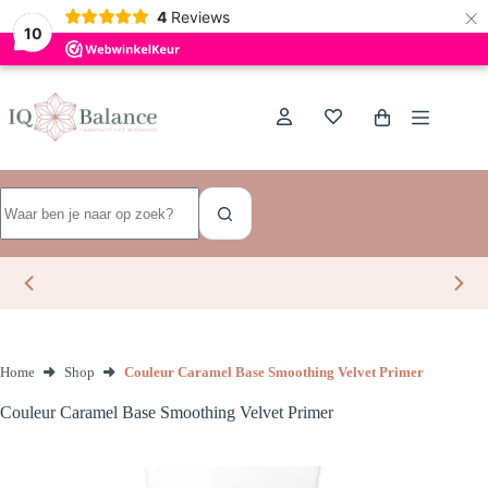
×
Dutch
4
Reviews
10
Ga
naar
de
Winkelwagen
inhoud
Geen
resultaten
Home
Shop
Couleur Caramel Base Smoothing Velvet Primer
Couleur Caramel Base Smoothing Velvet Primer