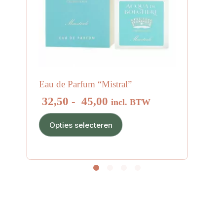
Eau de Parfum “Mistral”
Prijsklasse:
32,50
-
45,00
incl. BTW
€ 32,50
Dit
tot
Opties selecteren
product
€ 45,00
heeft
meerdere
variaties.
Deze
optie
kan
gekozen
worden
op
de