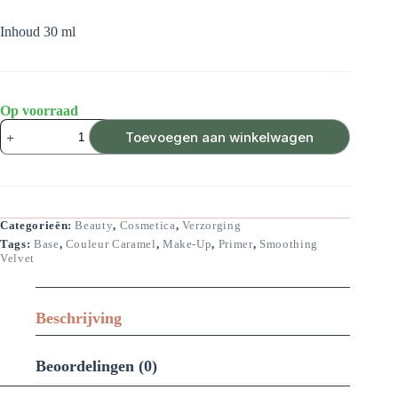
Inhoud 30 ml
Op voorraad
Couleur
Toevoegen aan winkelwagen
Caramel
Base
Smoothing
Velvet
Primer
aantal
Categorieën:
Beauty
,
Cosmetica
,
Verzorging
Tags:
Base
,
Couleur Caramel
,
Make-Up
,
Primer
,
Smoothing
Velvet
Beschrijving
Beoordelingen (0)