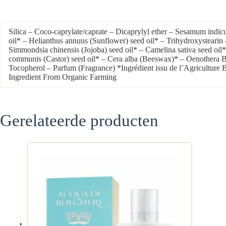
Silica – Coco-caprylate/caprate – Dicaprylyl ether – Sesamum indi
oil* – Helianthus annuus (Sunflower) seed oil* – Trihydroxystearin
Simmondsia chinensis (Jojoba) seed oil* – Camelina sativa seed oil*
communis (Castor) seed oil* – Cera alba (Beeswax)* – Oenothera B
Tocopherol – Parfum (Fragrance) *Ingrédient issu de l’Agriculture 
Ingredient From Organic Farming
Gerelateerde producten