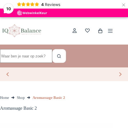
×
Dutch
4
Reviews
10
Ga
naar
de
Winkelwagen
inhoud
Geen
resultaten
Home
Shop
Aromassage Basic 2
Aromassage Basic 2