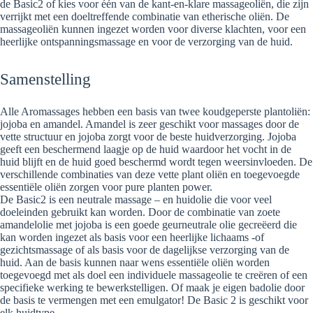
de Basic2 of kies voor één van de kant-en-klare massageoliën, die zijn
verrijkt met een doeltreffende combinatie van etherische oliën. De
massageoliën kunnen ingezet worden voor diverse klachten, voor een
heerlijke ontspanningsmassage en voor de verzorging van de huid.
Samenstelling
Alle Aromassages hebben een basis van twee koudgeperste plantoliën:
jojoba en amandel. Amandel is zeer geschikt voor massages door de
vette structuur en jojoba zorgt voor de beste huidverzorging. Jojoba
geeft een beschermend laagje op de huid waardoor het vocht in de
huid blijft en de huid goed beschermd wordt tegen weersinvloeden. De
verschillende combinaties van deze vette plant oliën en toegevoegde
essentiële oliën zorgen voor pure planten power.
De Basic2 is een neutrale massage – en huidolie die voor veel
doeleinden gebruikt kan worden. Door de combinatie van zoete
amandelolie met jojoba is een goede geurneutrale olie gecreëerd die
kan worden ingezet als basis voor een heerlijke lichaams -of
gezichtsmassage of als basis voor de dagelijkse verzorging van de
huid. Aan de basis kunnen naar wens essentiële oliën worden
toegevoegd met als doel een individuele massageolie te creëren of een
specifieke werking te bewerkstelligen. Of maak je eigen badolie door
de basis te vermengen met een emulgator! De Basic 2 is geschikt voor
elk huidtype.