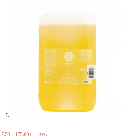
Prijsklasse:
7,50
-
175,00
incl. BTW