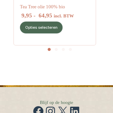
Tea Tree olie 100% bio
Prijsklasse:
9,95
-
64,95
incl. BTW
€ 9,95
Dit
tot
Opties selecteren
product
€ 64,95
heeft
meerdere
variaties.
Deze
optie
kan
gekozen
worden
op
de
productpagina
Blijf op de hoogte
Facebook
Instagram
X
LinkedIn