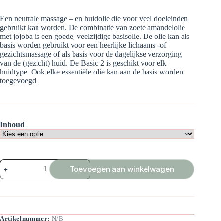
€ 7,50
tot
Een neutrale massage – en huidolie die voor veel doeleinden
€ 175,00
gebruikt kan worden. De combinatie van zoete amandelolie
met jojoba is een goede, veelzijdige basisolie. De olie kan als
basis worden gebruikt voor een heerlijke lichaams -of
gezichtsmassage of als basis voor de dagelijkse verzorging
van de (gezicht) huid. De Basic 2 is geschikt voor elk
huidtype. Ook elke essentiële olie kan aan de basis worden
toegevoegd.
Inhoud
Aromassage
Toevoegen aan winkelwagen
Basic
2
aantal
Artikelnummer:
N/B