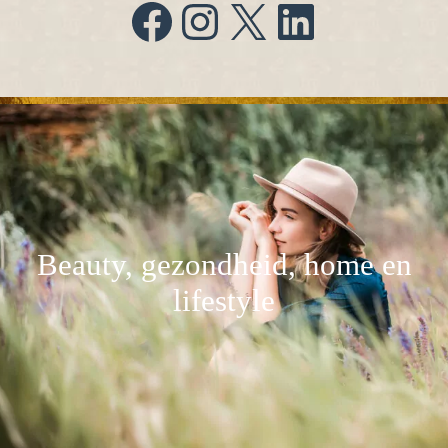
Facebook
Instagram
X
LinkedIn
Beauty, gezondheid, home en
lifestyle