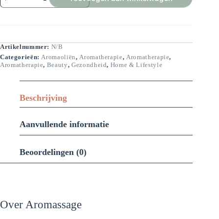
Lavender
aantal
Artikelnummer:
N/B
Categorieën:
Aromaoliën
,
Aromatherapie
,
Aromatherapie
,
Aromatherapie
,
Beauty
,
Gezondheid
,
Home & Lifestyle
Beschrijving
Aanvullende informatie
Beoordelingen (0)
Over Aromassage