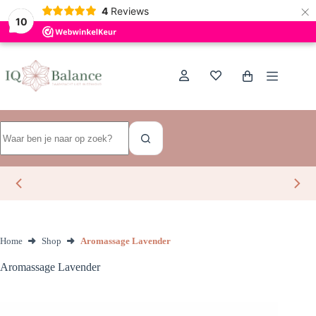
×
Dutch
4
Reviews
10
Ga
naar
de
Winkelwagen
inhoud
Geen
resultaten
Home
Shop
Aromassage Lavender
Aromassage Lavender