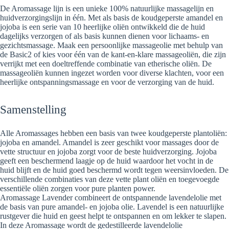
De Aromassage lijn is een unieke 100% natuurlijke massagelijn en
huidverzorgingslijn in één. Met als basis de koudgeperste amandel en
jojoba is een serie van 10 heerlijke oliën ontwikkeld die de huid
dagelijks verzorgen of als basis kunnen dienen voor lichaams- en
gezichtsmassage. Maak een persoonlijke massageolie met behulp van
de Basic2 of kies voor één van de kant-en-klare massageoliën, die zijn
verrijkt met een doeltreffende combinatie van etherische oliën. De
massageoliën kunnen ingezet worden voor diverse klachten, voor een
heerlijke ontspanningsmassage en voor de verzorging van de huid.
Samenstelling
Alle Aromassages hebben een basis van twee koudgeperste plantoliën:
jojoba en amandel. Amandel is zeer geschikt voor massages door de
vette structuur en jojoba zorgt voor de beste huidverzorging. Jojoba
geeft een beschermend laagje op de huid waardoor het vocht in de
huid blijft en de huid goed beschermd wordt tegen weersinvloeden. De
verschillende combinaties van deze vette plant oliën en toegevoegde
essentiële oliën zorgen voor pure planten power.
Aromassage Lavender combineert de ontspannende lavendelolie met
de basis van pure amandel- en jojoba olie. Lavendel is een natuurlijke
rustgever die huid en geest helpt te ontspannen en om lekker te slapen.
In deze Aromassage wordt de gedestilleerde lavendelolie