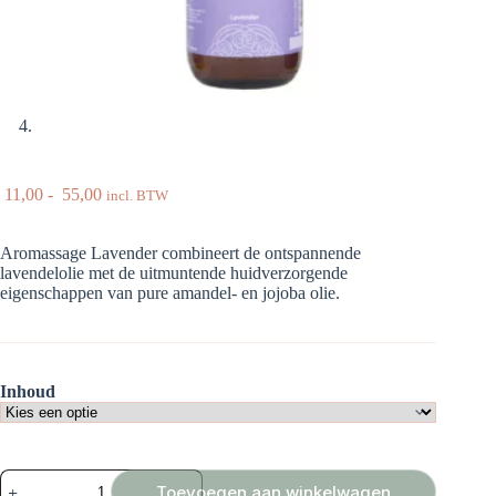
Prijsklasse:
11,00
-
55,00
incl. BTW
€ 11,00
tot
Aromassage Lavender combineert de ontspannende
€ 55,00
lavendelolie met de uitmuntende huidverzorgende
eigenschappen van pure amandel- en jojoba olie.
Inhoud
Aromassage
Toevoegen aan winkelwagen