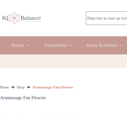
Ga
naar
de
Geen
inhoud
resultaten
Beauty
Gezondheid
Home & lifestyle
Home
Shop
Aromassage Fun Flowers
Aromassage Fun Flowers