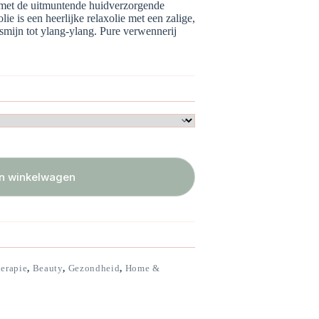
 met de uitmuntende huidverzorgende
e is een heerlijke relaxolie met een zalige,
asmijn tot ylang-ylang. Pure verwennerij
n winkelwagen
erapie
,
Beauty
,
Gezondheid
,
Home &