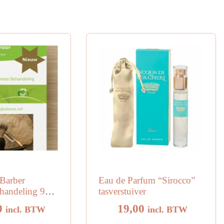
Barber
Eau de Parfum “Sirocco”
handeling 90
tasverstuiver
0
19,00
incl. BTW
incl. BTW