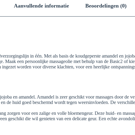
Aanvullende informatie
Beoordelingen (0)
erzorgingslijn in één. Met als basis de koudgeperste amandel en jojoba 
e. Maak een persoonlijke massageolie met behulp van de Basic2 of kies 
n ingezet worden voor diverse klachten, voor een heerlijke ontspannin
ojoba en amandel. Amandel is zeer geschikt voor massages door de vette
t en de huid goed beschermd wordt tegen weersinvloeden. De verschille
lang zorgen voor een zalige en volle bloemengeur. Deze huid- en massag
en geschikt die wil genieten van een delicate geur. Een echte avondoli