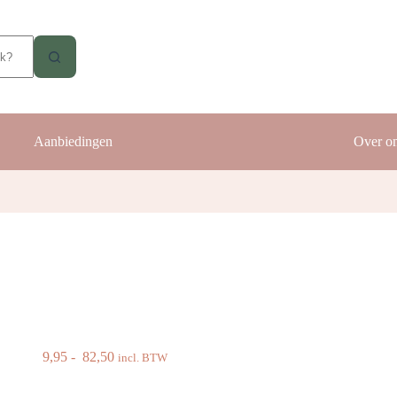
Aanbiedingen
Over o
Prijsklasse:
9,95
-
82,50
incl. BTW
€ 9,95
tot