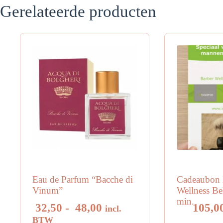
Gerelateerde producten
Eau de Parfum “Bacche di
Cadeaubon 
Vinum”
Wellness Be
min.
Prijsklasse:
32,50
-
48,00
105,0
incl.
€ 32,50
BTW