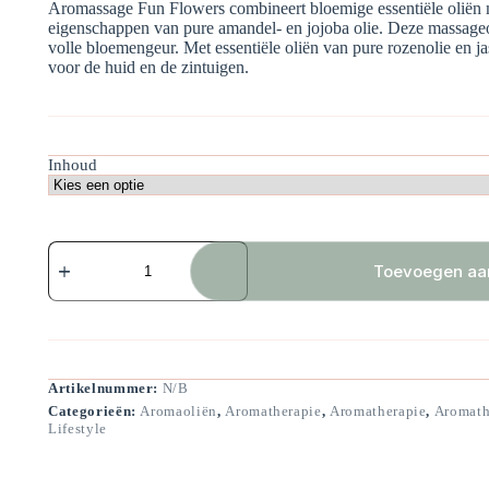
Aromassage Fun Flowers combineert bloemige essentiële oliën
€ 82,50
eigenschappen van pure amandel- en jojoba olie. Deze massageoli
volle bloemengeur. Met essentiële oliën van pure rozenolie en j
voor de huid en de zintuigen.
Inhoud
Aromassage
Fun
Toevoegen aa
Flowers
aantal
Artikelnummer:
N/B
Categorieën:
Aromaoliën
,
Aromatherapie
,
Aromatherapie
,
Aromath
Lifestyle