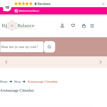
×
Dutch
4
Reviews
10
Ga
naar
de
Winkelwagen
inhoud
Geen
resultaten
Home
Shop
Aromassage Citrusfun
Aromassage Citrusfun