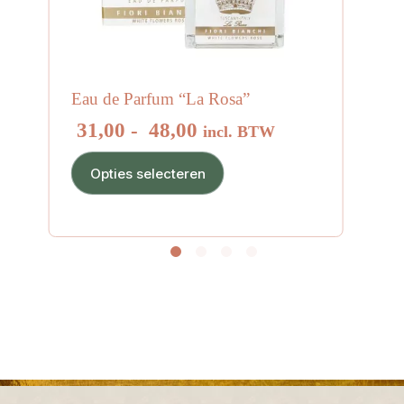
Eau de Parfum “La Rosa”
Prijsklasse:
31,00
-
48,00
incl. BTW
€ 31,00
Dit
tot
Opties selecteren
product
€ 48,00
heeft
meerdere
variaties.
Deze
optie
kan
gekozen
worden
op
de
productpagina