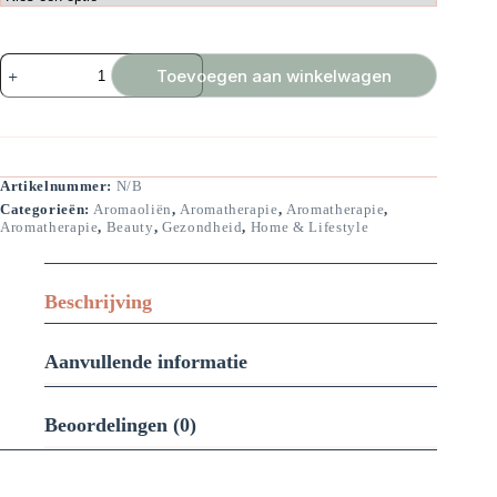
Aromassage
Toevoegen aan winkelwagen
Citrusfun
aantal
Artikelnummer:
N/B
Categorieën:
Aromaoliën
,
Aromatherapie
,
Aromatherapie
,
Aromatherapie
,
Beauty
,
Gezondheid
,
Home & Lifestyle
Beschrijving
Aanvullende informatie
Beoordelingen (0)