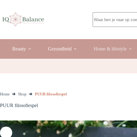
Ga
naar
de
Geen
inhoud
resultaten
Beauty
Gezondheid
Home & lifestyle
Home
Shop
PUUR filosofiespel
PUUR filosofiespel