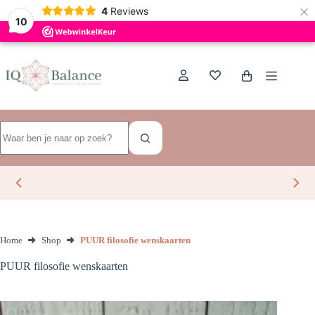
×
Dutch
4
Reviews
10
Ga
naar
de
Winkelwagen
inhoud
Geen
resultaten
Home
Shop
PUUR filosofie wenskaarten
PUUR filosofie wenskaarten