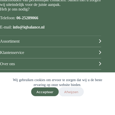
wij uiteindelijk voor de juiste aanpak.
Heb je ons nodig?
Telefoon:
06-25289066
E-mail:
info@iqbalance.nl
Assortiment
Klantenservice
Over ons
Mijn account
Wij gebruiken cookies om ervoor te zorgen dat wij u de beste
© IQ Balance
ervaring op onze website bieden.
Algemene voorwaarden
Accepteer
Afwijzen
Privacy & disclaimer
Sitemap
Ontwerp & sitebeheer door
ForYou B.V.
in samenwerking met
Best4u
Afbeeldingen onder licentie van Shutterstock.com