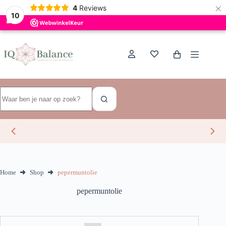
×
Dutch
4
Reviews
10
Ga
naar
de
Winkelwagen
inhoud
Geen
resultaten
Home
Shop
pepermuntolie
pepermuntolie