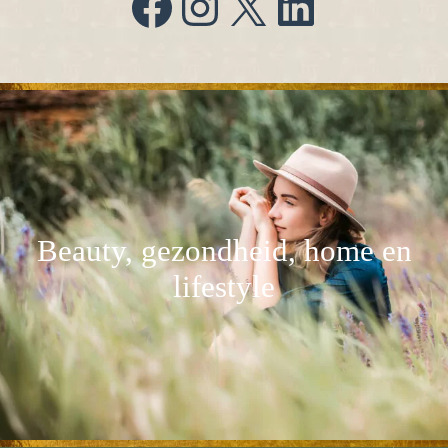
Facebook
Instagram
X
LinkedIn
Beauty, gezondheid, home en
lifestyle