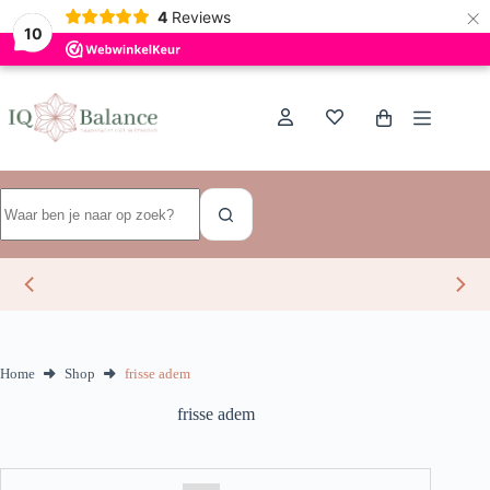
×
Dutch
4
Reviews
10
Ga
naar
de
Winkelwagen
inhoud
Geen
resultaten
Home
Shop
frisse adem
frisse adem