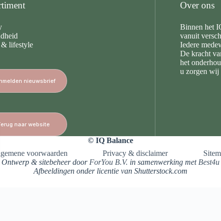
rtiment
Over ons
y
Binnen het I
dheid
vanuit versc
 lifestyle
Iedere medewe
De kracht va
het onderhou
u zorgen wij 
nmelden nieuwsbrief
Terug naar website
© IQ Balance
lgemene voorwaarden
Privacy & disclaimer
Site
Ontwerp & sitebeheer door
ForYou B.V.
in samenwerking met
Best4u
Afbeeldingen onder licentie van Shutterstock.com
Herroeping van contract
van www.iqbalance.net bij
WebwinkelKeur Reviews
is 10.0/10 gebasee