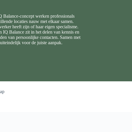
Q Balance-concept werken professionals
hillende locaties nauw met elkaar samen.
rker heeft zijn of haar eigen specialisme.
n IQ Balance zit in het delen van kennis en
den van persoonlijke contacten. Samen met
uiteindelijk voor de juiste aanpak.
map
rd op 4 reviews.