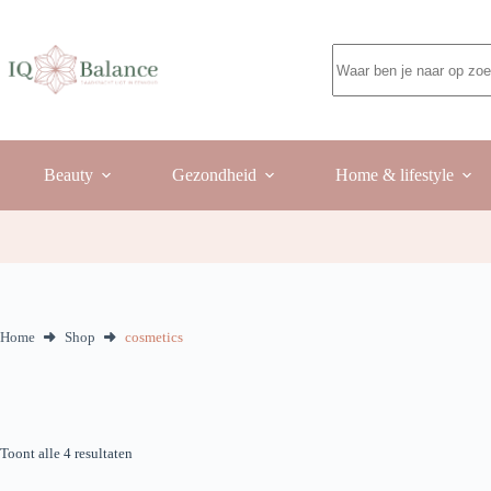
Ga
naar
de
Geen
inhoud
resultaten
Beauty
Gezondheid
Home & lifestyle
Home
Shop
cosmetics
Gesorteerd
Toont alle 4 resultaten
op
populariteit