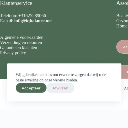
Klantenservice
Asso
Telefoon: +31625289066
Beaut
E-mail:
info@iqbalance.net
Gezon
Home &
Algemene voorwaarden
Verzending en retouren
Aa
Garantie en klachten
Privacy policy
Wij gebruiken cookies om ervoor te zorgen dat wij u de
beste ervaring op onze website bieden.
Accepteer
Afwijzen
A
De waardering 