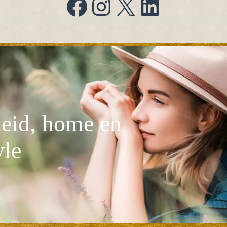
Facebook
Instagram
X
LinkedIn
eid, home en
yle