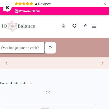
×
Dutch
4
Reviews
10
Ga
naar
de
Winkelwagen
inhoud
Geen
resultaten
Home
Shop
bio
bio